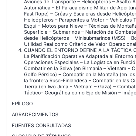
Aviones de Transporte – Helicópteros – Asalto Aé
Automática – El Paracaidismo Militar de Apertu
Fast Rope) – Grúas y Escaleras desde Helicópte
Helicópteros – Parapentes a Motor – Vehículos 
Esquí – Motos para Nieve – Técnicas de Montaña
Superficie – Submarinos – Natación de Combate
desde Helicópteros – Minisubmarinos (MSS) – B
Utilidad Real como Criterio de Valor Operaciona
CUANDO EL ENTORNO DEFINE A LA TÁCTICA Coher
La Planificación Operativa Adaptada al Entorno G
Operaciones Especiales – La Logística en Funció
Combatir en la Selva (en Birmania – Vietnam – Co
Golfo Pérsico) – Combatir en la Montaña (en lo
la frontera Ruso-Finlandesa – Combatir en las C
Tierra (en Iwo Jima – Vietnam – Gaza) – Combati
Táctico- Geográfica como Eje de Misión – Imáge
EPÍLOGO
AGRADECIMIENTOS
FUENTES CONSULTADAS