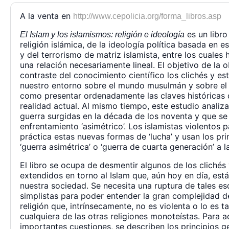
A la venta en
http://www.cepolicia.org/forma_libros.asp
es un libro
El Islam y los islamismos: religión e ideología
religión islámica, de la ideología política basada en es
y del terrorismo de matriz islamista, entre los cuales
una relación necesariamente lineal. El objetivo de la 
contraste del conocimiento científico los clichés y es
nuestro entorno sobre el mundo musulmán y sobre el 
como presentar ordenadamente las claves históricas 
realidad actual. Al mismo tiempo, este estudio analiza
guerra surgidas en la década de los noventa y que se 
enfrentamiento ‘asimétrico’. Los islamistas violentos
práctica estas nuevas formas de ‘lucha’ y usan los pr
‘guerra asimétrica’ o ‘guerra de cuarta generación’ a l
El libro se ocupa de desmentir algunos de los clichés
extendidos en torno al Islam que, aún hoy en día, es
nuestra sociedad. Se necesita una ruptura de tales e
simplistas para poder entender la gran complejidad de
religión que, intrínsecamente, no es violenta o lo es 
cualquiera de las otras religiones monoteístas. Para a
importantes cuestiones, se describen los principios ge