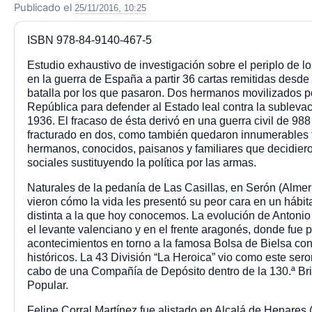
Publicado el
25/11/2016, 10:25
ISBN 978-84-9140-467-5
Estudio exhaustivo de investigación sobre el periplo de 
en la guerra de España a partir 36 cartas remitidas desde 
batalla por los que pasaron. Dos hermanos movilizados por
República para defender al Estado leal contra la sublevaci
1936. El fracaso de ésta derivó en una guerra civil de 988
fracturado en dos, como también quedaron innumerables f
hermanos, conocidos, paisanos y familiares que decidieron 
sociales sustituyendo la política por las armas.
Naturales de la pedanía de Las Casillas, en Serón (Almerí
vieron cómo la vida les presentó su peor cara en un hábi
distinta a la que hoy conocemos. La evolución de Antonio
el levante valenciano y en el frente aragonés, donde fue p
acontecimientos en torno a la famosa Bolsa de Bielsa con
históricos. La 43 División “La Heroica” vio como este ser
cabo de una Compañía de Depósito dentro de la 130.ª Bri
Popular.
Felipe Corral Martínez fue alistado en Alcalá de Henares 