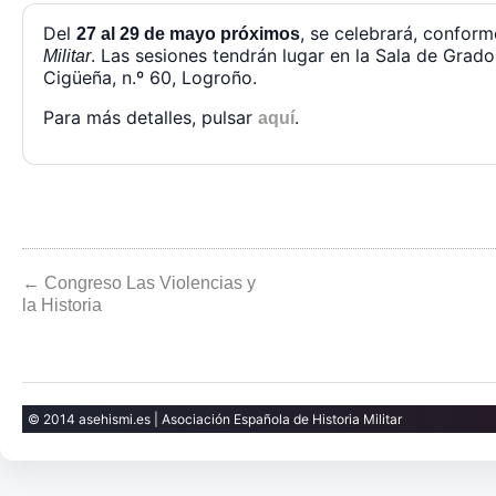
Del
, se celebrará, confor
27 al 29 de mayo próximos
. Las sesiones tendrán lugar en la Sala de Grados
Militar
Cigüeña, n.º 60, Logroño.
Para más detalles, pulsar
.
aquí
← Congreso Las Violencias y
la Historia
© 2014 asehismi.es | Asociación Española de Historia Militar